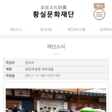
재단소식
공지사항
재단과의 소통
승광재포
재단소식
작성자
:
관리자
제목
:
승광재 방문 대학생들
작성일
:
2017-11-09 13:27:02