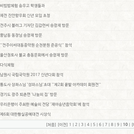
비빔밥체험 송우고 학생들과
재전 진안향우회 신년 모임 초청
전주시 블러그 기자단 김갑련씨 승광재 방문
풍남동 동장님 승광재 방문
''전주이씨대동종약원 순천분원 준공식'' 참석
울산정토사 불교 총동문회에서 승광재 방문
다식체험
남원시 국립국악원 2017 신년다회 참석
통도사 상좌스님 '성파스님'초대 ''제2회 옽밭 아카데미 회원전''
경기도 광주 퇴촌면 '나눔의 집' 방문
우리은행이 주최한 예술의 전당 '재야송년음악회'에 참석
제6회 대한황실공예대전 시상식
[처음]
[이전]
1
|
2
|
3
|
4
|
5
|
6
|
7
|
8
|
9
|
10
|
[