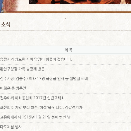
제 목
승광재와 삼도헌 사이 담장이 허물어 졌습니다.
완산구청장 가족 승광재 방문
전주시장(김승수) 이하 17명 국장급 인사 등 설명절 세배
이희운 옹 병문안
전주이씨 이화종친회 2017년 신년교례회
조선의 마지막 뿌리 황손 '이석'을 만나다. 김갑련기자
고종황제께서 1919년 1월 21일 붕어 하신 날
다도체험 행사