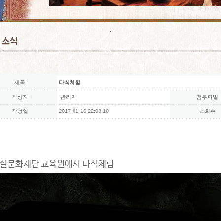
제목
다식체험
작성자
관리자
첨부파일
작성일
2017-01-16 22:03:10
조회수
문화재단 교육원에서 다식체험