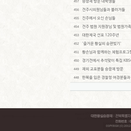
승광재 방문 대학생들
457
전주시의원님들과 블러거들
456
진주에서 오신 손님들
455
전주 법원 지원장님 및 법원가
454
대한제국 선포 120주년
453
'즐거운 황실의 송편빚기'
452
황손님과 함께하는 체험프로그
451
경기전에서 추석맞이 특집 KB
450
재외 교포분들 승광재 방문
449
한복을 입은 경찰청 여경분들과
448