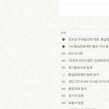
번호
김보성 우리술상회 대표, 황실
(사)황실문화재단 황손 이석 총
6차 이사회
465
30개국 외교사절단 강경화장관
464
정기총회자료 탑재
463
황실문화재단 총회 공지
재단 2018 4차 이사회 2018.8
461
중양대제 참석
460
경기전 대제
459
표충사 방문
458