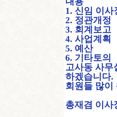
내용
1. 신임 이
2. 정관개정
3. 회계보고
4. 사업계획
5. 예산
6. 기타토의
고사동 사무
하겠습니다.
회원들 많이
총재겸 이사