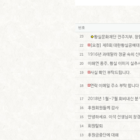
번호
23
황실문화재단 전주지부, 창립
[요청] 제8회 대한황실공예대
22
1916년 과테말라 정글 속의 
21
이해연 옹주, 황실 이미지 실추
20
사실 확인 부탁드립니다.
19
연락 이메일 주소 부탁 합니다
18
2018년 1월~7월 회비내신 분
17
후원회원들께 감사
16
안녕하세요. 이석 선생님의 창
15
회원탈퇴
14
후원금중단에 대해
13